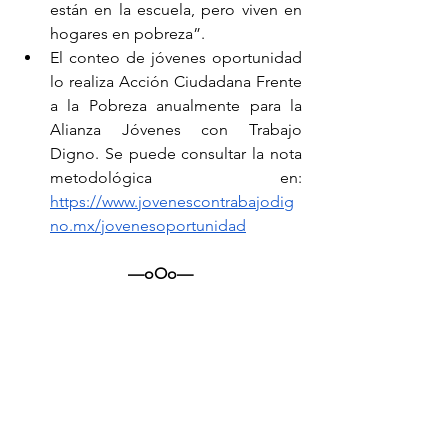
están en la escuela, pero viven en 
hogares en pobreza”.
El conteo de jóvenes oportunidad 
lo realiza Acción Ciudadana Frente 
a la Pobreza anualmente para la 
Alianza Jóvenes con Trabajo 
Digno. Se puede consultar la nota 
metodológica en: 
https://www.jovenescontrabajodig
no.mx/jovenesoportunidad
—oOo—
Alianza Jóvenes con Trabajo Digno
:
 red 
multisectorial conformada con más de 
80 integrantes a nivel nacional. A lo 
largo de seis años, ha impactado a más 
de 100 mil jóvenes, promoviendo el 
ejercicio pleno de sus derechos, 