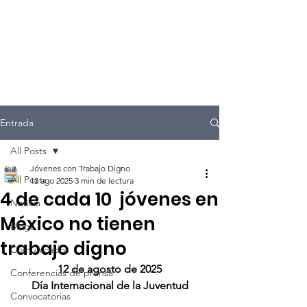
Entrada
All Posts
Jóvenes con Trabajo Digno
All Posts
12 ago 2025
3 min de lectura
4 de cada 10 jóvenes en
Noticia
México no tienen
Blogs
trabajo digno
Comunicados
12 de agosto de 2025
Conferencias de prensa
Día Internacional de la Juventud
Convocatorias