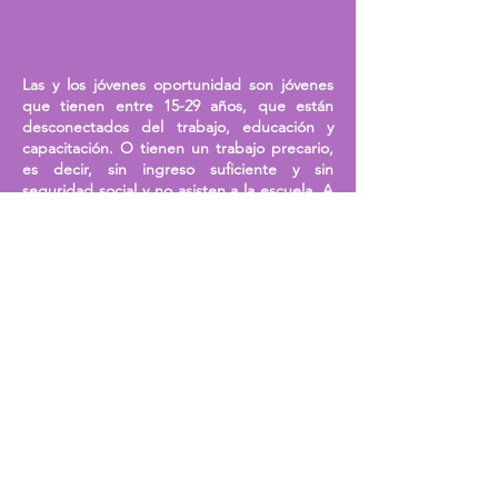
Las y los jóvenes oportunidad son jóvenes
que tienen entre 15-29 años, que están
desconectados del trabajo, educación y
capacitación. O tienen un trabajo precario,
es decir, sin ingreso suficiente y sin
seguridad social y no asisten a la escuela. A
menudo enfrentan dificultades por
circunstancias de la vida, como el lugar
donde vive alguien o el nivel de ingresos, y
estos factores pueden afectar la capacidad
de los jóvenes para explorar y seguir
diferentes carreras.
Conoce más...
México será mejor si hay
cada vez más jóvenes con
trabajo digno