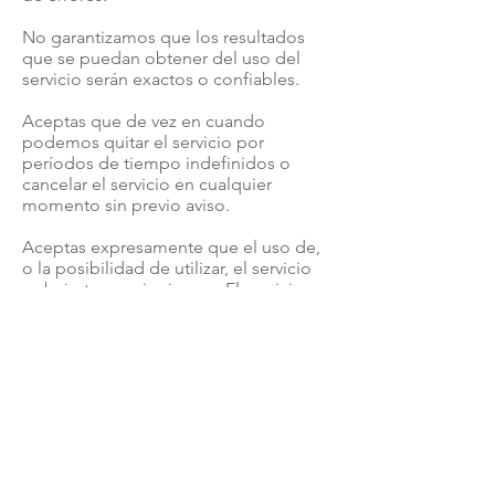
No garantizamos que los resultados
que se puedan obtener del uso del
servicio serán exactos o confiables.
Aceptas que de vez en cuando
podemos quitar el servicio por
períodos de tiempo indefinidos o
cancelar el servicio en cualquier
momento sin previo aviso.
Aceptas expresamente que el uso de,
o la posibilidad de utilizar, el servicio
es bajo tu propio riesgo. El servicio y
todos los productos y servicios
proporcionados a través del servicio
son (salvo lo expresamente
manifestado por nosotros)
proporcionados "tal cual" y "según
esté disponible" para su uso, sin
ningún tipo de representación,
garantías o condiciones de ningún
tipo, ya sea expresa o implícita,