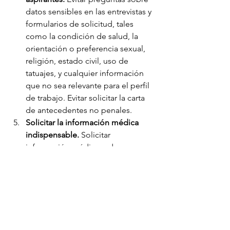
datos sensibles en las entrevistas y 
formularios de solicitud, tales 
como la condición de salud, la 
orientación o preferencia sexual, 
religión, estado civil, uso de 
tatuajes, y cualquier información 
que no sea relevante para el perfil 
de trabajo. Evitar solicitar la carta 
de antecedentes no penales. 
Solicitar la información médica 
indispensable. 
Solicitar 
información médica o de 
condiciones de salud sólo 
después de la contratación, 
evitando pedir pruebas de 
embarazo o VIH. Las pruebas de 
consumo de drogas, de alcohol, o 
de confianza (polígrafo), 