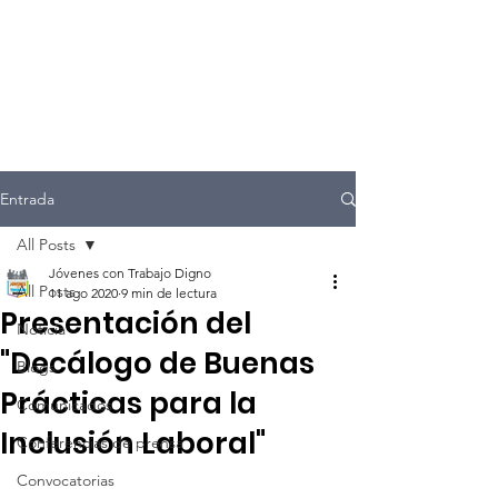
Entrada
All Posts
Jóvenes con Trabajo Digno
All Posts
11 ago 2020
9 min de lectura
Presentación del
Noticia
"Decálogo de Buenas
Blogs
Prácticas para la
Comunicados
Inclusión Laboral"
Conferencias de prensa
Convocatorias