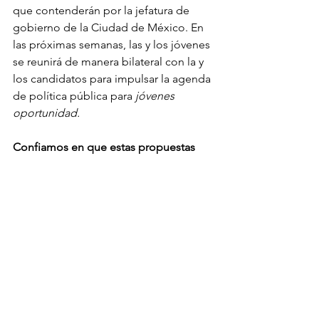
que contenderán por la jefatura de 
gobierno de la Ciudad de México. En 
las próximas semanas, las y los jóvenes 
se reunirá de manera bilateral con la y 
los candidatos para impulsar la agenda 
de política pública para 
jóvenes 
oportunidad.
Confiamos en que estas propuestas 
sean tomadas en cuenta para generar 
políticas públicas y estrategias de 
gobierno precisas encaminadas a 
atender las necesidades de desarrollo 
de este segmento de la población en 
la Zona Metropolitana de la Ciudad de 
México.
oooOooo