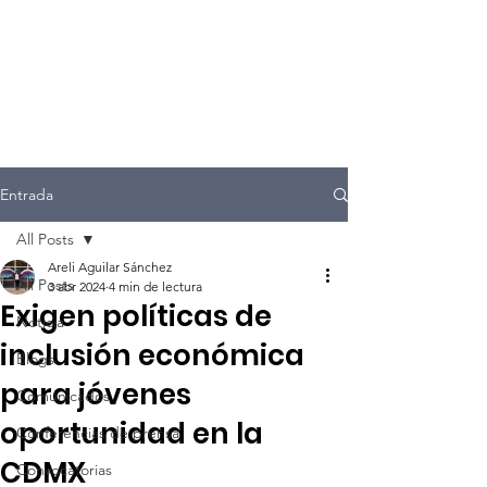
Entrada
All Posts
Areli Aguilar Sánchez
All Posts
3 abr 2024
4 min de lectura
Exigen políticas de
Noticia
inclusión económica
Blogs
para jóvenes
Comunicados
oportunidad en la
Conferencias de prensa
CDMX
Convocatorias