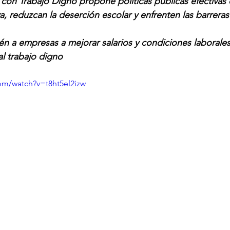
 con Trabajo Digno propone políticas públicas efectivas 
a, reduzcan la deserción escolar y enfrenten las barreras 
n a empresas a mejorar salarios y condiciones laborales
al trabajo digno
om/watch?v=t8ht5el2izw