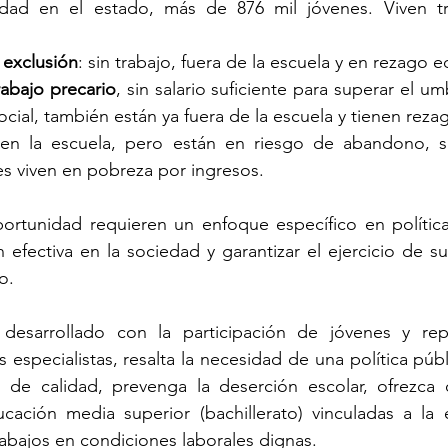
ad en el estado, más de 876 mil jóvenes. Viven tre
 
exclusión
: sin trabajo, fuera de la escuela y en rezago e
rabajo precario
, sin salario suficiente para superar el u
ocial, también están ya fuera de la escuela y tienen reza
 en la escuela, pero están en riesgo de abandono, si
es viven en pobreza por ingresos.
portunidad requieren un enfoque específico en política
n efectiva en la sociedad y garantizar el ejercicio de su
o.
 desarrollado con la participación de jóvenes y rep
s especialistas, resalta la necesidad de una política públ
 de calidad, prevenga la deserción escolar, ofrezca 
ación media superior (bachillerato) vinculadas a la e
rabajos en condiciones laborales dignas. 