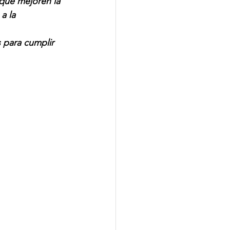
que mejoren la 
a la 
 para cumplir 