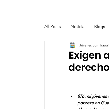
Quiénes somos
J
All Posts
Noticia
Blogs
Jóvenes con Traba
Exigen a
derecho
876 mil jóvenes 
pobreza en Gua