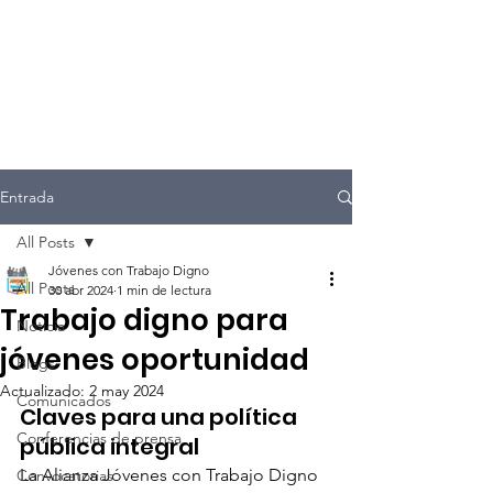
Entrada
All Posts
Jóvenes con Trabajo Digno
All Posts
30 abr 2024
1 min de lectura
Trabajo digno para
Noticia
jóvenes oportunidad
Blogs
Actualizado:
2 may 2024
Comunicados
Claves para una política 
Conferencias de prensa
pública integral
La Alianza Jóvenes con Trabajo Digno 
Convocatorias