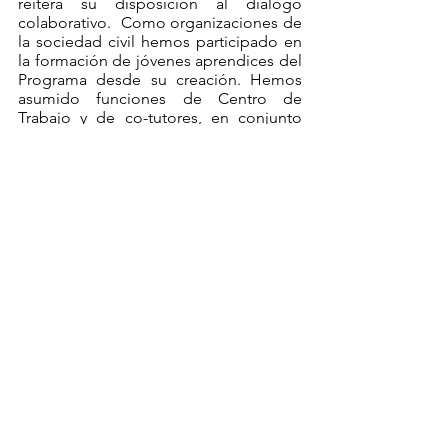
reitera su disposición al diálogo 
colaborativo.  Como organizaciones de 
la sociedad civil hemos participado en 
la formación de jóvenes aprendices del 
Programa desde su creación. Hemos 
asumido funciones de Centro de 
Trabajo y de co-tutores, en conjunto 
con las empresas. Tenemos indicadores 
de eficiencia terminal y de inserción 
laboral sumamente positivos 
trabajando con jóvenes aprendices, 
que presentan rezago educativo y otras 
desventajas y que en nuestros 
programas desarrollan habilidades 
blandas y técnicas para el trabajo. 
En alianza con el sector productivo, 
seguiremos apoyando la inclusión 
económica y social de jóvenes que 
tienen mayores dificultades de 
empleabilidad por condiciones 
estructurales y desventajas acumuladas 
desde su primera infancia. 