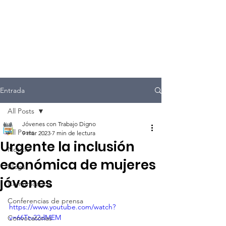
Entrada
All Posts
Jóvenes con Trabajo Digno
All Posts
9 mar 2023
7 min de lectura
Urgente la inclusión
Noticia
económica de mujeres
Blogs
jóvenes
Comunicados
Conferencias de prensa
https://www.youtube.com/watch?
v=66Ttv22dMEM
Convocatorias