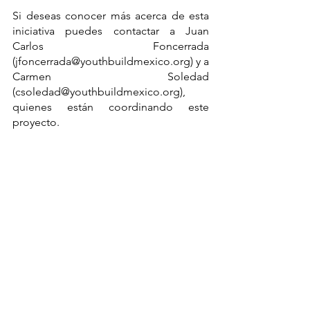
Si deseas conocer más acerca de esta 
iniciativa puedes contactar a Juan 
Carlos Foncerrada 
(jfoncerrada@youthbuildmexico.org) y a 
Carmen Soledad 
(csoledad@youthbuildmexico.org), 
quienes están coordinando este 
proyecto. 
blogs
Blogs
Ver todo
Entradas recientes