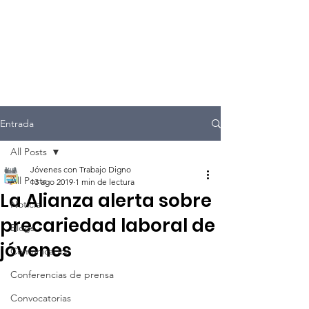
Entrada
All Posts
Jóvenes con Trabajo Digno
All Posts
13 ago 2019
1 min de lectura
La Alianza alerta sobre
Noticia
precariedad laboral de
Blogs
jóvenes
Comunicados
Conferencias de prensa
Convocatorias